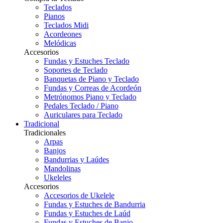
Teclados
Pianos
Teclados Midi
Acordeones
Melódicas
Accesorios
Fundas y Estuches Teclado
Soportes de Teclado
Banquetas de Piano y Teclado
Fundas y Correas de Acordeón
Metrónomos Piano y Teclado
Pedales Teclado / Piano
Auriculares para Teclado
Tradicional
Tradicionales
Arpas
Banjos
Bandurrias y Laúdes
Mandolinas
Ukeleles
Accesorios
Accesorios de Ukelele
Fundas y Estuches de Bandurria
Fundas y Estuches de Laúd
Fundas y Estuches de Banjo