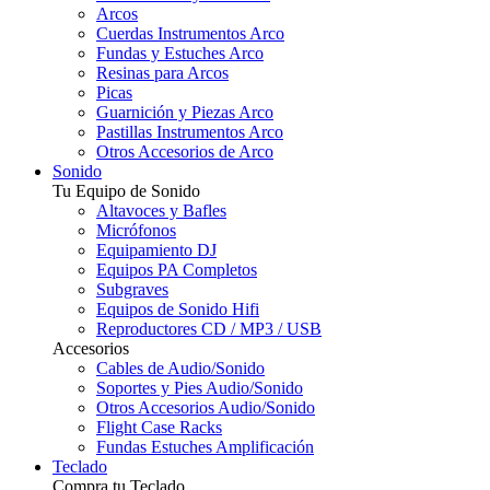
Arcos
Cuerdas Instrumentos Arco
Fundas y Estuches Arco
Resinas para Arcos
Picas
Guarnición y Piezas Arco
Pastillas Instrumentos Arco
Otros Accesorios de Arco
Sonido
Tu Equipo de Sonido
Altavoces y Bafles
Micrófonos
Equipamiento DJ
Equipos PA Completos
Subgraves
Equipos de Sonido Hifi
Reproductores CD / MP3 / USB
Accesorios
Cables de Audio/Sonido
Soportes y Pies Audio/Sonido
Otros Accesorios Audio/Sonido
Flight Case Racks
Fundas Estuches Amplificación
Teclado
Compra tu Teclado