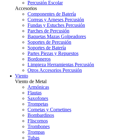
Percusión Escolar
Accesorios
Componentes de Batería
Correas y Arneses Percusión
Fundas y Estuches Percusión
Parches de Percusión
Baquetas Mazas Golpeadores
Soportes de Percusión
Soportes de Batería
Partes Piezas y Repuestos
Bordoneros
Limpieza Herramientas Percusión
Otros Accesorios Percusión
Viento
Viento de Metal
Armónicas
Flautas
Saxofones
Trompetas
Cornetas y Cornetines
Bombardinos
Fliscornos
Trombones
Trompas
Tubas