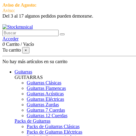
Aviso de Agosto:
del 3 al 17 estamos de vacaciones pero seguimos ac
Aviso:
Del 3 al 17 algunos pedidos pueden demorarse.
951 870 097
Contactar
Acceder
0
Carrito
/
Vacío
Tu carrito
×
No hay más artículos en su carrito
Guitarras
GUITARRAS
Guitarras Clásicas
Guitarras Flamencas
Guitarras Acústicas
Guitarras Eléctricas
Guitarras Zurdas
Guitarras 7 Cuerdas
Guitarras 12 Cuerdas
Packs de Guitarras
Packs de Guitarras Clásicas
Packs de Guitarras Eléctricas