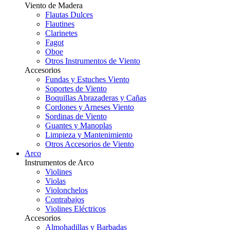
Viento de Madera
Flautas Dulces
Flautines
Clarinetes
Fagot
Oboe
Otros Instrumentos de Viento
Accesorios
Fundas y Estuches Viento
Soportes de Viento
Boquillas Abrazaderas y Cañas
Cordones y Arneses Viento
Sordinas de Viento
Guantes y Manoplas
Limpieza y Mantenimiento
Otros Accesorios de Viento
Arco
Instrumentos de Arco
Violines
Violas
Violonchelos
Contrabajos
Violines Eléctricos
Accesorios
Almohadillas y Barbadas