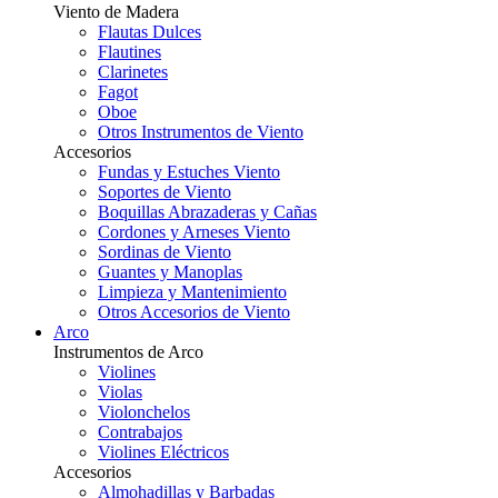
Viento de Madera
Flautas Dulces
Flautines
Clarinetes
Fagot
Oboe
Otros Instrumentos de Viento
Accesorios
Fundas y Estuches Viento
Soportes de Viento
Boquillas Abrazaderas y Cañas
Cordones y Arneses Viento
Sordinas de Viento
Guantes y Manoplas
Limpieza y Mantenimiento
Otros Accesorios de Viento
Arco
Instrumentos de Arco
Violines
Violas
Violonchelos
Contrabajos
Violines Eléctricos
Accesorios
Almohadillas y Barbadas