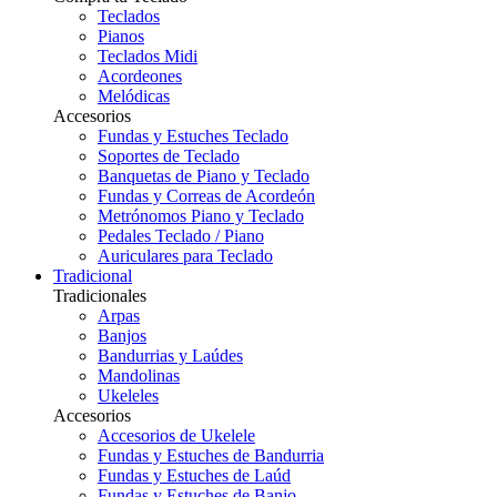
Teclados
Pianos
Teclados Midi
Acordeones
Melódicas
Accesorios
Fundas y Estuches Teclado
Soportes de Teclado
Banquetas de Piano y Teclado
Fundas y Correas de Acordeón
Metrónomos Piano y Teclado
Pedales Teclado / Piano
Auriculares para Teclado
Tradicional
Tradicionales
Arpas
Banjos
Bandurrias y Laúdes
Mandolinas
Ukeleles
Accesorios
Accesorios de Ukelele
Fundas y Estuches de Bandurria
Fundas y Estuches de Laúd
Fundas y Estuches de Banjo