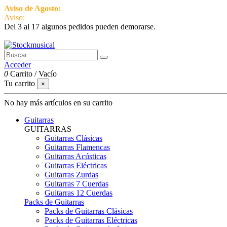
Aviso de Agosto:
del 3 al 17 estamos de vacaciones pero seguimos ac
Aviso:
Del 3 al 17 algunos pedidos pueden demorarse.
951 870 097
Contactar
Acceder
0
Carrito
/
Vacío
Tu carrito
×
No hay más artículos en su carrito
Guitarras
GUITARRAS
Guitarras Clásicas
Guitarras Flamencas
Guitarras Acústicas
Guitarras Eléctricas
Guitarras Zurdas
Guitarras 7 Cuerdas
Guitarras 12 Cuerdas
Packs de Guitarras
Packs de Guitarras Clásicas
Packs de Guitarras Eléctricas