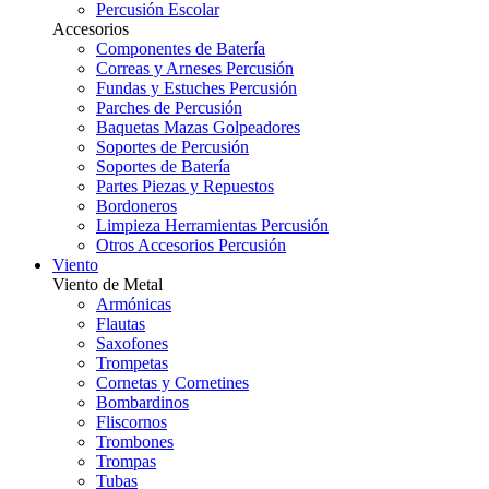
Percusión Escolar
Accesorios
Componentes de Batería
Correas y Arneses Percusión
Fundas y Estuches Percusión
Parches de Percusión
Baquetas Mazas Golpeadores
Soportes de Percusión
Soportes de Batería
Partes Piezas y Repuestos
Bordoneros
Limpieza Herramientas Percusión
Otros Accesorios Percusión
Viento
Viento de Metal
Armónicas
Flautas
Saxofones
Trompetas
Cornetas y Cornetines
Bombardinos
Fliscornos
Trombones
Trompas
Tubas