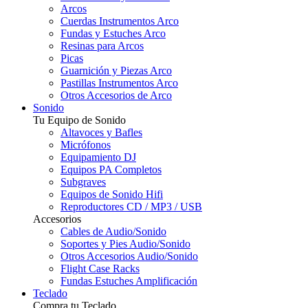
Arcos
Cuerdas Instrumentos Arco
Fundas y Estuches Arco
Resinas para Arcos
Picas
Guarnición y Piezas Arco
Pastillas Instrumentos Arco
Otros Accesorios de Arco
Sonido
Tu Equipo de Sonido
Altavoces y Bafles
Micrófonos
Equipamiento DJ
Equipos PA Completos
Subgraves
Equipos de Sonido Hifi
Reproductores CD / MP3 / USB
Accesorios
Cables de Audio/Sonido
Soportes y Pies Audio/Sonido
Otros Accesorios Audio/Sonido
Flight Case Racks
Fundas Estuches Amplificación
Teclado
Compra tu Teclado