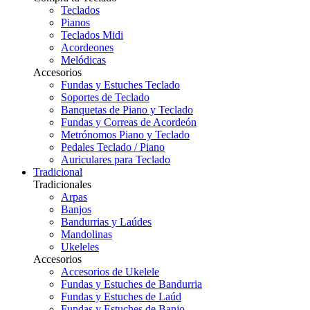
Teclados
Pianos
Teclados Midi
Acordeones
Melódicas
Accesorios
Fundas y Estuches Teclado
Soportes de Teclado
Banquetas de Piano y Teclado
Fundas y Correas de Acordeón
Metrónomos Piano y Teclado
Pedales Teclado / Piano
Auriculares para Teclado
Tradicional
Tradicionales
Arpas
Banjos
Bandurrias y Laúdes
Mandolinas
Ukeleles
Accesorios
Accesorios de Ukelele
Fundas y Estuches de Bandurria
Fundas y Estuches de Laúd
Fundas y Estuches de Banjo