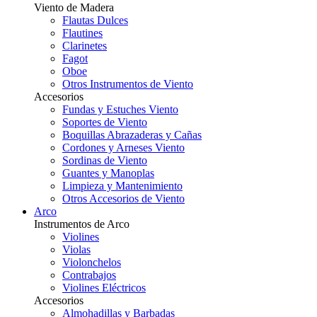
Viento de Madera
Flautas Dulces
Flautines
Clarinetes
Fagot
Oboe
Otros Instrumentos de Viento
Accesorios
Fundas y Estuches Viento
Soportes de Viento
Boquillas Abrazaderas y Cañas
Cordones y Arneses Viento
Sordinas de Viento
Guantes y Manoplas
Limpieza y Mantenimiento
Otros Accesorios de Viento
Arco
Instrumentos de Arco
Violines
Violas
Violonchelos
Contrabajos
Violines Eléctricos
Accesorios
Almohadillas y Barbadas