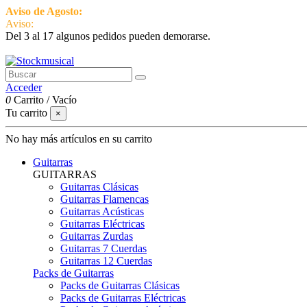
Aviso de Agosto:
del 3 al 17 estamos de vacaciones pero seguimos ac
Aviso:
Del 3 al 17 algunos pedidos pueden demorarse.
951 870 097
Contactar
Acceder
0
Carrito
/
Vacío
Tu carrito
×
No hay más artículos en su carrito
Guitarras
GUITARRAS
Guitarras Clásicas
Guitarras Flamencas
Guitarras Acústicas
Guitarras Eléctricas
Guitarras Zurdas
Guitarras 7 Cuerdas
Guitarras 12 Cuerdas
Packs de Guitarras
Packs de Guitarras Clásicas
Packs de Guitarras Eléctricas