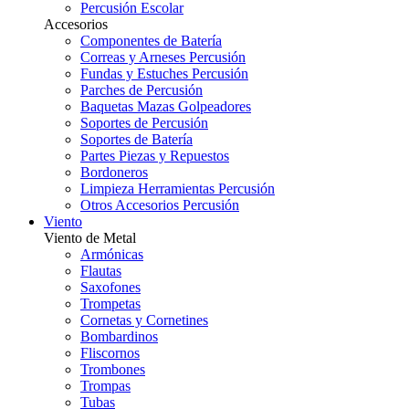
Percusión Escolar
Accesorios
Componentes de Batería
Correas y Arneses Percusión
Fundas y Estuches Percusión
Parches de Percusión
Baquetas Mazas Golpeadores
Soportes de Percusión
Soportes de Batería
Partes Piezas y Repuestos
Bordoneros
Limpieza Herramientas Percusión
Otros Accesorios Percusión
Viento
Viento de Metal
Armónicas
Flautas
Saxofones
Trompetas
Cornetas y Cornetines
Bombardinos
Fliscornos
Trombones
Trompas
Tubas