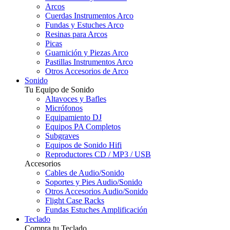
Arcos
Cuerdas Instrumentos Arco
Fundas y Estuches Arco
Resinas para Arcos
Picas
Guarnición y Piezas Arco
Pastillas Instrumentos Arco
Otros Accesorios de Arco
Sonido
Tu Equipo de Sonido
Altavoces y Bafles
Micrófonos
Equipamiento DJ
Equipos PA Completos
Subgraves
Equipos de Sonido Hifi
Reproductores CD / MP3 / USB
Accesorios
Cables de Audio/Sonido
Soportes y Pies Audio/Sonido
Otros Accesorios Audio/Sonido
Flight Case Racks
Fundas Estuches Amplificación
Teclado
Compra tu Teclado