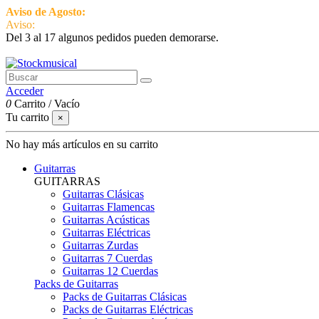
Aviso de Agosto:
del 3 al 17 estamos de vacaciones pero seguimos ac
Aviso:
Del 3 al 17 algunos pedidos pueden demorarse.
951 870 097
Contactar
Acceder
0
Carrito
/
Vacío
Tu carrito
×
No hay más artículos en su carrito
Guitarras
GUITARRAS
Guitarras Clásicas
Guitarras Flamencas
Guitarras Acústicas
Guitarras Eléctricas
Guitarras Zurdas
Guitarras 7 Cuerdas
Guitarras 12 Cuerdas
Packs de Guitarras
Packs de Guitarras Clásicas
Packs de Guitarras Eléctricas