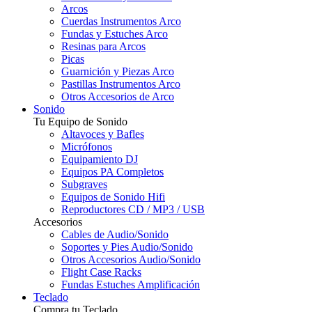
Arcos
Cuerdas Instrumentos Arco
Fundas y Estuches Arco
Resinas para Arcos
Picas
Guarnición y Piezas Arco
Pastillas Instrumentos Arco
Otros Accesorios de Arco
Sonido
Tu Equipo de Sonido
Altavoces y Bafles
Micrófonos
Equipamiento DJ
Equipos PA Completos
Subgraves
Equipos de Sonido Hifi
Reproductores CD / MP3 / USB
Accesorios
Cables de Audio/Sonido
Soportes y Pies Audio/Sonido
Otros Accesorios Audio/Sonido
Flight Case Racks
Fundas Estuches Amplificación
Teclado
Compra tu Teclado