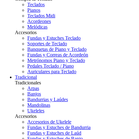
Teclados
Pianos
Teclados Midi
Acordeones
Melódicas
Accesorios
Fundas y Estuches Teclado
Soportes de Teclado
Banquetas de Piano y Teclado
Fundas y Correas de Acordeón
Metrónomos Piano y Teclado
Pedales Teclado / Piano
Auriculares para Teclado
Tradicional
Tradicionales
Arpas
Banjos
Bandurrias y Laúdes
Mandolinas
Ukeleles
Accesorios
Accesorios de Ukelele
Fundas y Estuches de Bandurria
Fundas y Estuches de Laúd
Fundas y Estuches de Banjo