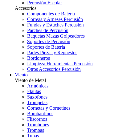
Percusión Escolar
Accesorios
Componentes de Batería
Correas y Arneses Percusión
Fundas y Estuches Percusión
Parches de Percusión
Baquetas Mazas Golpeadores
Soportes de Percusión
Soportes de Batería
Partes Piezas y Repuestos
Bordoneros
Limpieza Herramientas Percusión
Otros Accesorios Percusión
Viento
Viento de Metal
Armónicas
Flautas
Saxofones
Trompetas
Cornetas y Cornetines
Bombardinos
Fliscornos
Trombones
Trompas
Tubas