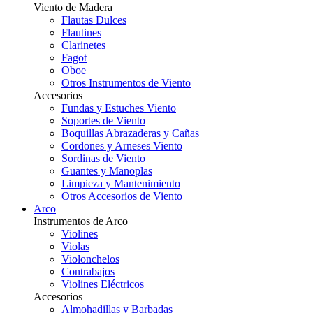
Viento de Madera
Flautas Dulces
Flautines
Clarinetes
Fagot
Oboe
Otros Instrumentos de Viento
Accesorios
Fundas y Estuches Viento
Soportes de Viento
Boquillas Abrazaderas y Cañas
Cordones y Arneses Viento
Sordinas de Viento
Guantes y Manoplas
Limpieza y Mantenimiento
Otros Accesorios de Viento
Arco
Instrumentos de Arco
Violines
Violas
Violonchelos
Contrabajos
Violines Eléctricos
Accesorios
Almohadillas y Barbadas