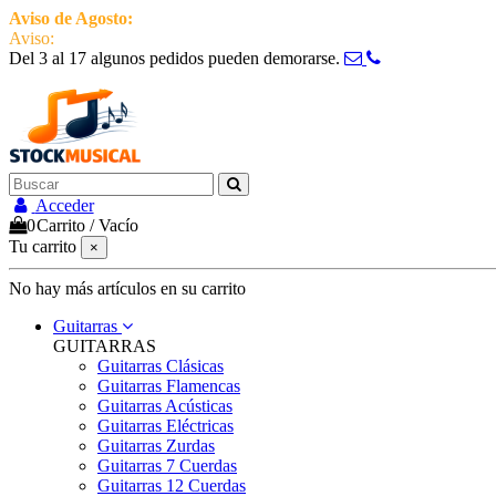
Aviso de Agosto:
del 3 al 17 estamos de vacaciones pero seguimos ac
Aviso:
Del 3 al 17 algunos pedidos pueden demorarse.
951 870 097
Contactar
Acceder
0
Carrito
/
Vacío
Tu carrito
×
No hay más artículos en su carrito
Guitarras
GUITARRAS
Guitarras Clásicas
Guitarras Flamencas
Guitarras Acústicas
Guitarras Eléctricas
Guitarras Zurdas
Guitarras 7 Cuerdas
Guitarras 12 Cuerdas