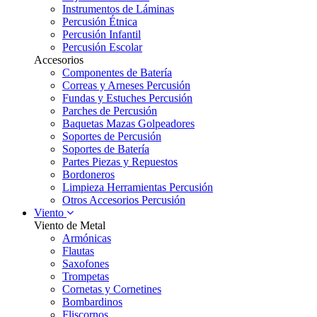
Instrumentos de Láminas
Percusión Étnica
Percusión Infantil
Percusión Escolar
Accesorios
Componentes de Batería
Correas y Arneses Percusión
Fundas y Estuches Percusión
Parches de Percusión
Baquetas Mazas Golpeadores
Soportes de Percusión
Soportes de Batería
Partes Piezas y Repuestos
Bordoneros
Limpieza Herramientas Percusión
Otros Accesorios Percusión
Viento
Viento de Metal
Armónicas
Flautas
Saxofones
Trompetas
Cornetas y Cornetines
Bombardinos
Fliscornos