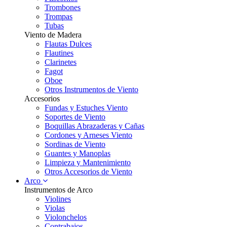
Trombones
Trompas
Tubas
Viento de Madera
Flautas Dulces
Flautines
Clarinetes
Fagot
Oboe
Otros Instrumentos de Viento
Accesorios
Fundas y Estuches Viento
Soportes de Viento
Boquillas Abrazaderas y Cañas
Cordones y Arneses Viento
Sordinas de Viento
Guantes y Manoplas
Limpieza y Mantenimiento
Otros Accesorios de Viento
Arco
Instrumentos de Arco
Violines
Violas
Violonchelos
Contrabajos