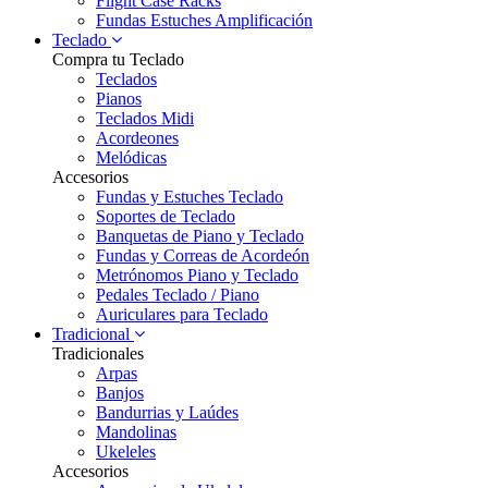
Flight Case Racks
Fundas Estuches Amplificación
Teclado
Compra tu Teclado
Teclados
Pianos
Teclados Midi
Acordeones
Melódicas
Accesorios
Fundas y Estuches Teclado
Soportes de Teclado
Banquetas de Piano y Teclado
Fundas y Correas de Acordeón
Metrónomos Piano y Teclado
Pedales Teclado / Piano
Auriculares para Teclado
Tradicional
Tradicionales
Arpas
Banjos
Bandurrias y Laúdes
Mandolinas
Ukeleles
Accesorios