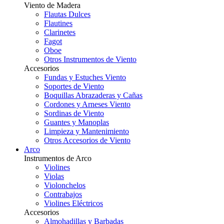
Viento de Madera
Flautas Dulces
Flautines
Clarinetes
Fagot
Oboe
Otros Instrumentos de Viento
Accesorios
Fundas y Estuches Viento
Soportes de Viento
Boquillas Abrazaderas y Cañas
Cordones y Arneses Viento
Sordinas de Viento
Guantes y Manoplas
Limpieza y Mantenimiento
Otros Accesorios de Viento
Arco
Instrumentos de Arco
Violines
Violas
Violonchelos
Contrabajos
Violines Eléctricos
Accesorios
Almohadillas y Barbadas