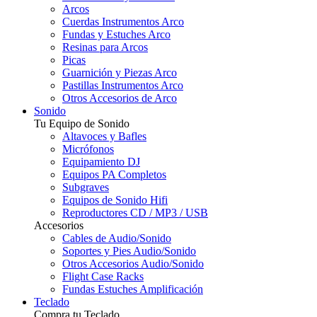
Arcos
Cuerdas Instrumentos Arco
Fundas y Estuches Arco
Resinas para Arcos
Picas
Guarnición y Piezas Arco
Pastillas Instrumentos Arco
Otros Accesorios de Arco
Sonido
Tu Equipo de Sonido
Altavoces y Bafles
Micrófonos
Equipamiento DJ
Equipos PA Completos
Subgraves
Equipos de Sonido Hifi
Reproductores CD / MP3 / USB
Accesorios
Cables de Audio/Sonido
Soportes y Pies Audio/Sonido
Otros Accesorios Audio/Sonido
Flight Case Racks
Fundas Estuches Amplificación
Teclado
Compra tu Teclado