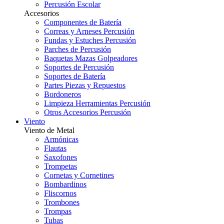
Percusión Escolar
Accesorios
Componentes de Batería
Correas y Arneses Percusión
Fundas y Estuches Percusión
Parches de Percusión
Baquetas Mazas Golpeadores
Soportes de Percusión
Soportes de Batería
Partes Piezas y Repuestos
Bordoneros
Limpieza Herramientas Percusión
Otros Accesorios Percusión
Viento
Viento de Metal
Armónicas
Flautas
Saxofones
Trompetas
Cornetas y Cornetines
Bombardinos
Fliscornos
Trombones
Trompas
Tubas