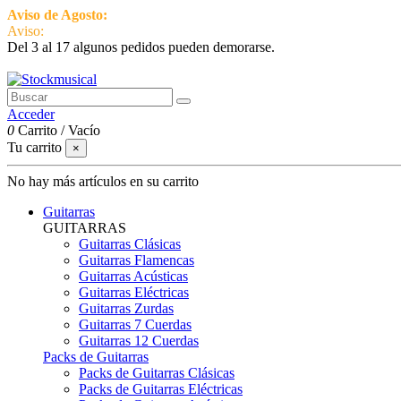
Aviso de Agosto:
del 3 al 17 estamos de vacaciones pero seguimos ac
Aviso:
Del 3 al 17 algunos pedidos pueden demorarse.
951 870 097
Contactar
Acceder
0
Carrito
/
Vacío
Tu carrito
×
No hay más artículos en su carrito
Guitarras
GUITARRAS
Guitarras Clásicas
Guitarras Flamencas
Guitarras Acústicas
Guitarras Eléctricas
Guitarras Zurdas
Guitarras 7 Cuerdas
Guitarras 12 Cuerdas
Packs de Guitarras
Packs de Guitarras Clásicas
Packs de Guitarras Eléctricas