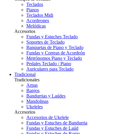
Teclados
Pianos
Teclados Midi
Acordeones
Melódicas
Accesorios
Fundas y Estuches Teclado
Soportes de Teclado
Banquetas de Piano y Teclado
Fundas y Correas de Acordeón
Metrónomos Piano y Teclado
Pedales Teclado / Piano
Auriculares para Teclado
Tradicional
Tradicionales
Arpas
Banjos
Bandurrias y Laúdes
Mandolinas
Ukeleles
Accesorios
Accesorios de Ukelele
Fundas y Estuches de Bandurria
Fundas y Estuches de Laúd
Fundas y Estuches de Banjo