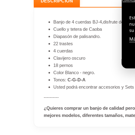
DESCRIPCIÓN
Es
Banjo de 4 cuerdas BJ-4,disfrute de nuestr
nu
Cuello y tetera de Caoba
su
Diapasón de palisandro.
Má
22 trastes
4 cuerdas
Clavijero oscuro
18 pernos
Color Blanco - negro.
Tonos:
C-G-D-A
Usted podrá encontrar accesorios y Sets 
----------
¿Quieres comprar un banjo de calidad pero
mejores modelos, diferentes tamaños, materi