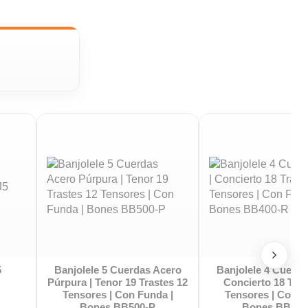
Ortega OBJ950-FMA Banjo 5
Banjo 5 Cuerdas | 24
Cuerdas
Tensores Parches Rem
Tucker BJ-25 Folk Coun