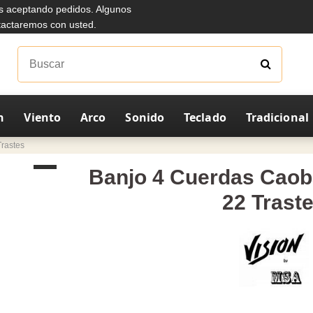
s aceptando pedidos. Algunos
ntactaremos con usted.
n
Viento
Arco
Sonido
Teclado
Tradicional
Trastes
Banjo 4 Cuerdas Caoba
22 Trast