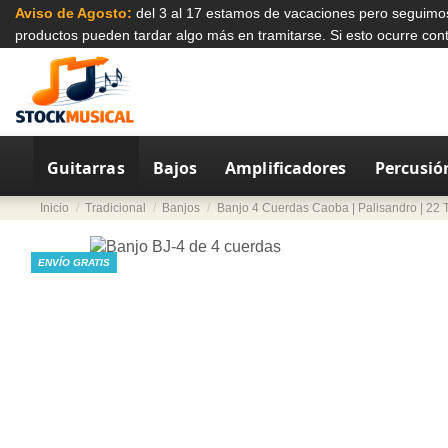
Aviso de Agosto:
del 3 al 17 estamos de vacaciones pero seguimo
productos pueden tardar algo más en tramitarse. Si esto ocurre co
Guitarras
Bajos
Amplificadores
Percusió
Inicio
Tradicional
Banjos
Banjo 4 Cuerdas Caoba | Palisandro | 22 
ENVÍO GRATIS