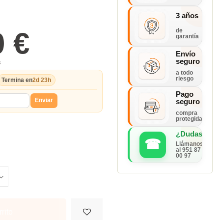
3 años
0 €
de
garantía
Envío
seguro
s
a todo
riesgo
Termina en
2d 23h
Pago
Enviar
seguro
compra
protegida
¿Dudas?
☎
Llámanos
al 951 87
00 97
rito