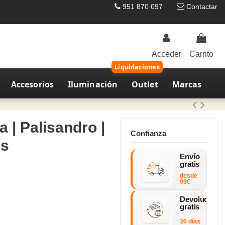
951 870 097
Contactar
Acceder
Carrito
Liquidaciones
Accesorios
Iluminación
Outlet
Marcas
 | Palisandro |
Confianza
es
Envío
gratis
desde
99€
Devolucione
gratis
30 días