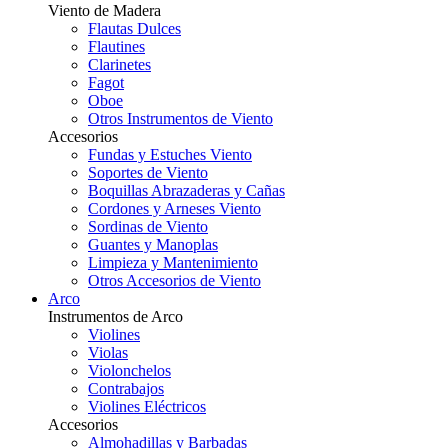
Viento de Madera
Flautas Dulces
Flautines
Clarinetes
Fagot
Oboe
Otros Instrumentos de Viento
Accesorios
Fundas y Estuches Viento
Soportes de Viento
Boquillas Abrazaderas y Cañas
Cordones y Arneses Viento
Sordinas de Viento
Guantes y Manoplas
Limpieza y Mantenimiento
Otros Accesorios de Viento
Arco
Instrumentos de Arco
Violines
Violas
Violonchelos
Contrabajos
Violines Eléctricos
Accesorios
Almohadillas y Barbadas