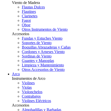
Viento de Madera
Flautas Dulces
Flautines
Clarinetes
Fagot
Oboe
Otros Instrumentos de Viento
Accesorios
Fundas y Estuches Viento
Soportes de Viento
Boquillas Abrazaderas y Cañas
Cordones y Arneses Viento
Sordinas de Viento
Guantes y Manoplas
Limpieza y Mantenimiento
Otros Accesorios de Viento
Arco
Instrumentos de Arco
Violines
Violas
Violonchelos
Contrabajos
Violines Eléctricos
Accesorios
Almohadillas y Barbadas