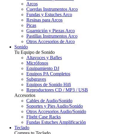
Arcos
Cuerdas Instrumentos Arco
Fundas y Estuches Arco
Resinas para Arcos
Picas
Guarnición y Piezas Arco
Pastillas Instrumentos Arco
Otros Accesorios de Arco
Sonido
Tu Equipo de Sonido
Altavoces y Bafles
Micrófonos
Equipamiento DJ
Equipos PA Completos
Subgraves
Equipos de Sonido Hifi
Reproductores CD / MP3 / USB
Accesorios
Cables de Audio/Sonido
Soportes y Pies Audio/Sonido
Otros Accesorios Audio/Sonido
Flight Case Racks
Fundas Estuches Amplificación
Teclado
Compra tu Teclado