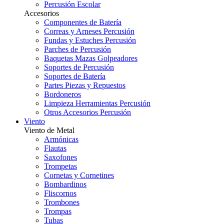
Percusión Escolar
Accesorios
Componentes de Batería
Correas y Arneses Percusión
Fundas y Estuches Percusión
Parches de Percusión
Baquetas Mazas Golpeadores
Soportes de Percusión
Soportes de Batería
Partes Piezas y Repuestos
Bordoneros
Limpieza Herramientas Percusión
Otros Accesorios Percusión
Viento
Viento de Metal
Armónicas
Flautas
Saxofones
Trompetas
Cornetas y Cornetines
Bombardinos
Fliscornos
Trombones
Trompas
Tubas