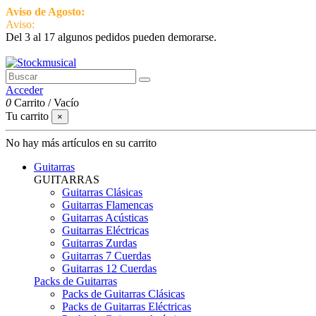
Aviso de Agosto:
del 3 al 17 estamos de vacaciones pero seguimos ac
Aviso:
Del 3 al 17 algunos pedidos pueden demorarse.
951 870 097
Contactar
Acceder
0
Carrito
/
Vacío
Tu carrito
×
No hay más artículos en su carrito
Guitarras
GUITARRAS
Guitarras Clásicas
Guitarras Flamencas
Guitarras Acústicas
Guitarras Eléctricas
Guitarras Zurdas
Guitarras 7 Cuerdas
Guitarras 12 Cuerdas
Packs de Guitarras
Packs de Guitarras Clásicas
Packs de Guitarras Eléctricas