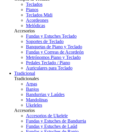
Teclados
Pianos
Teclados Midi
Acordeones
Melódicas
Accesorios
Fundas y Estuches Teclado
Soportes de Teclado
Banquetas de Piano y Teclado
Fundas y Correas de Acordeón
Metrónomos Piano y Teclado
Pedales Teclado / Piano
Auriculares para Teclado
Tradicional
Tradicionales
Arpas
Banjos
Bandurrias y Laúdes
Mandolinas
Ukeleles
Accesorios
Accesorios de Ukelele
Fundas y Estuches de Bandurria
Fundas y Estuches de Laúd
Fundas y Estuches de Banjo