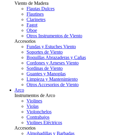
Viento de Madera
Flautas Dulces
Flautines
Clarinetes
Fagot
Oboe
Otros Instrumentos de Viento
Accesorios
Fundas y Estuches Viento
Soportes de Viento
Boquillas Abrazaderas y Cañas
Cordones y Arneses Viento
Sordinas de Viento
Guantes y Manoplas
Limpieza y Mantenimiento
Otros Accesorios de Viento
Arco
Instrumentos de Arco
Violines
Violas
Violonchelos
Contrabajos
Violines Eléctricos
Accesorios
Almohadillas y Barbadas