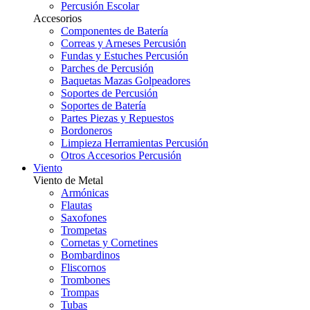
Percusión Escolar
Accesorios
Componentes de Batería
Correas y Arneses Percusión
Fundas y Estuches Percusión
Parches de Percusión
Baquetas Mazas Golpeadores
Soportes de Percusión
Soportes de Batería
Partes Piezas y Repuestos
Bordoneros
Limpieza Herramientas Percusión
Otros Accesorios Percusión
Viento
Viento de Metal
Armónicas
Flautas
Saxofones
Trompetas
Cornetas y Cornetines
Bombardinos
Fliscornos
Trombones
Trompas
Tubas