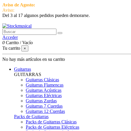
Aviso de Agosto:
del 3 al 17 estamos de vacaciones pero seguimos ac
Aviso:
Del 3 al 17 algunos pedidos pueden demorarse.
951 870 097
Contactar
Acceder
0
Carrito
/
Vacío
Tu carrito
×
No hay más artículos en su carrito
Guitarras
GUITARRAS
Guitarras Clásicas
Guitarras Flamencas
Guitarras Acústicas
Guitarras Eléctricas
Guitarras Zurdas
Guitarras 7 Cuerdas
Guitarras 12 Cuerdas
Packs de Guitarras
Packs de Guitarras Clásicas
Packs de Guitarras Eléctricas