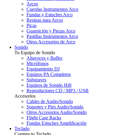
Arcos
Cuerdas Instrumentos Arco
Fundas y Estuches Arco
Resinas para Arcos
Picas
Guarnición y Piezas Arco
Pastillas Instrumentos Arco
Otros Accesorios de Arco
Sonido
Tu Equipo de Sonido
Altavoces y Bafles
Micrófonos
Equipamiento DJ
Equipos PA Completos
Subgraves
Equipos de Sonido Hifi
Reproductores CD / MP3 / USB
Accesorios
Cables de Audio/Sonido
Soportes y Pies Audio/Sonido
Otros Accesorios Audio/Sonido
Flight Case Racks
Fundas Estuches Amplificación
Teclado
Compra tu Teclado