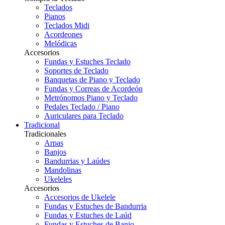
Teclados
Pianos
Teclados Midi
Acordeones
Melódicas
Accesorios
Fundas y Estuches Teclado
Soportes de Teclado
Banquetas de Piano y Teclado
Fundas y Correas de Acordeón
Metrónomos Piano y Teclado
Pedales Teclado / Piano
Auriculares para Teclado
Tradicional
Tradicionales
Arpas
Banjos
Bandurrias y Laúdes
Mandolinas
Ukeleles
Accesorios
Accesorios de Ukelele
Fundas y Estuches de Bandurria
Fundas y Estuches de Laúd
Fundas y Estuches de Banjo