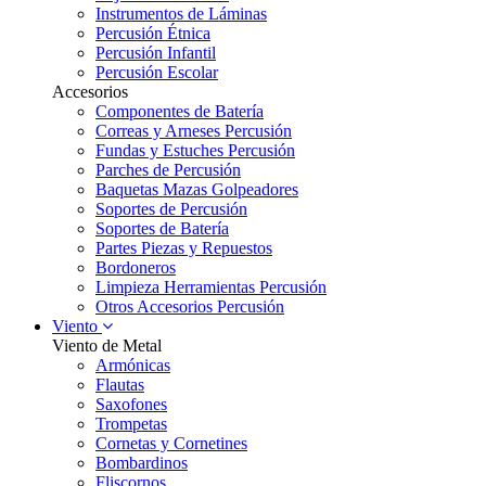
Instrumentos de Láminas
Percusión Étnica
Percusión Infantil
Percusión Escolar
Accesorios
Componentes de Batería
Correas y Arneses Percusión
Fundas y Estuches Percusión
Parches de Percusión
Baquetas Mazas Golpeadores
Soportes de Percusión
Soportes de Batería
Partes Piezas y Repuestos
Bordoneros
Limpieza Herramientas Percusión
Otros Accesorios Percusión
Viento
Viento de Metal
Armónicas
Flautas
Saxofones
Trompetas
Cornetas y Cornetines
Bombardinos
Fliscornos