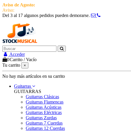
Aviso de Agosto:
del 3 al 17 estamos de vacaciones pero seguimos ac
Aviso:
Del 3 al 17 algunos pedidos pueden demorarse.
951 870 097
Contactar
Acceder
0
Carrito
/
Vacío
Tu carrito
×
No hay más artículos en su carrito
Guitarras
GUITARRAS
Guitarras Clásicas
Guitarras Flamencas
Guitarras Acústicas
Guitarras Eléctricas
Guitarras Zurdas
Guitarras 7 Cuerdas
Guitarras 12 Cuerdas