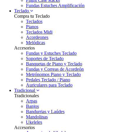
Flight Case Racks
Fundas Estuches Amplificación
Teclado
Compra tu Teclado
Teclados
Pianos
Teclados Midi
Acordeones
Melódicas
Accesorios
Fundas y Estuches Teclado
Soportes de Teclado
Banquetas de Piano y Teclado
Fundas y Correas de Acordeón
Metrónomos Piano y Teclado
Pedales Teclado / Piano
Auriculares para Teclado
Tradicional
Tradicionales
Arpas
Banjos
Bandurrias y Laúdes
Mandolinas
Ukeleles
Accesorios