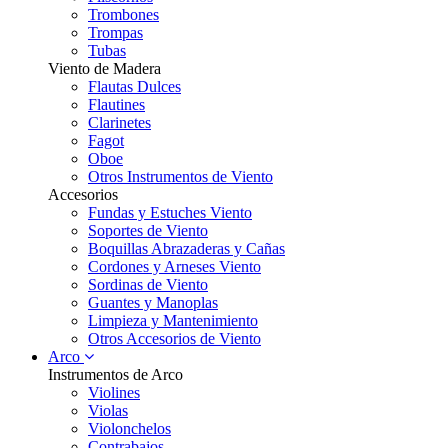
Trombones
Trompas
Tubas
Viento de Madera
Flautas Dulces
Flautines
Clarinetes
Fagot
Oboe
Otros Instrumentos de Viento
Accesorios
Fundas y Estuches Viento
Soportes de Viento
Boquillas Abrazaderas y Cañas
Cordones y Arneses Viento
Sordinas de Viento
Guantes y Manoplas
Limpieza y Mantenimiento
Otros Accesorios de Viento
Arco
Instrumentos de Arco
Violines
Violas
Violonchelos
Contrabajos