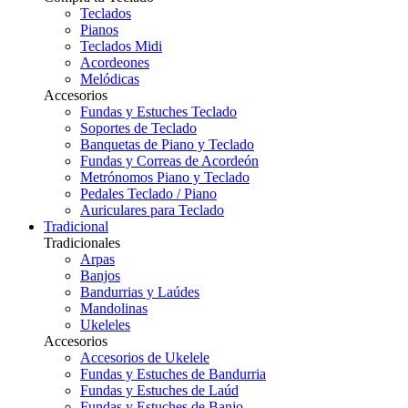
Teclados
Pianos
Teclados Midi
Acordeones
Melódicas
Accesorios
Fundas y Estuches Teclado
Soportes de Teclado
Banquetas de Piano y Teclado
Fundas y Correas de Acordeón
Metrónomos Piano y Teclado
Pedales Teclado / Piano
Auriculares para Teclado
Tradicional
Tradicionales
Arpas
Banjos
Bandurrias y Laúdes
Mandolinas
Ukeleles
Accesorios
Accesorios de Ukelele
Fundas y Estuches de Bandurria
Fundas y Estuches de Laúd
Fundas y Estuches de Banjo