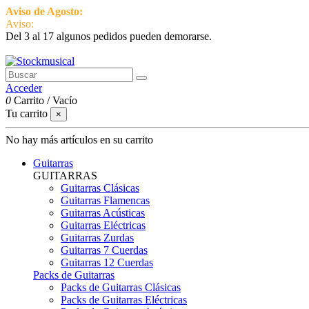
Aviso de Agosto:
del 3 al 17 estamos de vacaciones pero seguimos ac
Aviso:
Del 3 al 17 algunos pedidos pueden demorarse.
951 870 097
Contactar
Acceder
0
Carrito
/
Vacío
Tu carrito
×
No hay más artículos en su carrito
Guitarras
GUITARRAS
Guitarras Clásicas
Guitarras Flamencas
Guitarras Acústicas
Guitarras Eléctricas
Guitarras Zurdas
Guitarras 7 Cuerdas
Guitarras 12 Cuerdas
Packs de Guitarras
Packs de Guitarras Clásicas
Packs de Guitarras Eléctricas