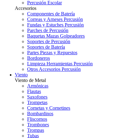
Percusión Escolar
Accesorios
Componentes de Batería
Correas y Arneses Percusión
Fundas y Estuches Percusión
Parches de Percusión
Baquetas Mazas Golpeadores
Soportes de Percusión
Soportes de Batería
Partes Piezas y Repuestos
Bordoneros
Limpieza Herramientas Percusión
Otros Accesorios Percusión
Viento
Viento de Metal
Armónicas
Flautas
Saxofones
Trompetas
Cornetas y Cornetines
Bombardinos
Fliscornos
Trombones
Trompas
Tubas