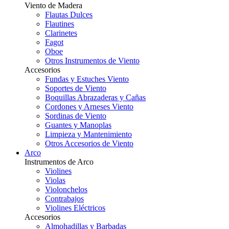
Viento de Madera
Flautas Dulces
Flautines
Clarinetes
Fagot
Oboe
Otros Instrumentos de Viento
Accesorios
Fundas y Estuches Viento
Soportes de Viento
Boquillas Abrazaderas y Cañas
Cordones y Arneses Viento
Sordinas de Viento
Guantes y Manoplas
Limpieza y Mantenimiento
Otros Accesorios de Viento
Arco
Instrumentos de Arco
Violines
Violas
Violonchelos
Contrabajos
Violines Eléctricos
Accesorios
Almohadillas y Barbadas