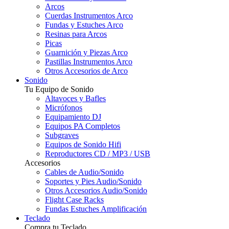
Arcos
Cuerdas Instrumentos Arco
Fundas y Estuches Arco
Resinas para Arcos
Picas
Guarnición y Piezas Arco
Pastillas Instrumentos Arco
Otros Accesorios de Arco
Sonido
Tu Equipo de Sonido
Altavoces y Bafles
Micrófonos
Equipamiento DJ
Equipos PA Completos
Subgraves
Equipos de Sonido Hifi
Reproductores CD / MP3 / USB
Accesorios
Cables de Audio/Sonido
Soportes y Pies Audio/Sonido
Otros Accesorios Audio/Sonido
Flight Case Racks
Fundas Estuches Amplificación
Teclado
Compra tu Teclado