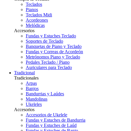
Teclados
Pianos
Teclados Midi
Acordeones
Melódicas
Accesorios
Fundas y Estuches Teclado
Soportes de Teclado
Banquetas de Piano y Teclado
Fundas y Correas de Acordeón
Metrónomos Piano y Teclado
Pedales Teclado / Piano
Auriculares para Teclado
Tradicional
Tradicionales
Arpas
Banjos
Bandurrias y Laúdes
Mandolinas
Ukeleles
Accesorios
Accesorios de Ukelele
Fundas y Estuches de Bandurria
Fundas y Estuches de Laúd
Fundas y Estuches de Banjo