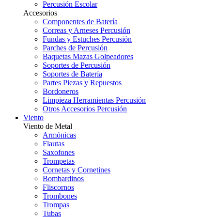
Percusión Escolar
Accesorios
Componentes de Batería
Correas y Arneses Percusión
Fundas y Estuches Percusión
Parches de Percusión
Baquetas Mazas Golpeadores
Soportes de Percusión
Soportes de Batería
Partes Piezas y Repuestos
Bordoneros
Limpieza Herramientas Percusión
Otros Accesorios Percusión
Viento
Viento de Metal
Armónicas
Flautas
Saxofones
Trompetas
Cornetas y Cornetines
Bombardinos
Fliscornos
Trombones
Trompas
Tubas