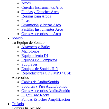
Arcos
Cuerdas Instrumentos Arco
Fundas y Estuches Arco
Resinas para Arcos
Picas
Guarnición y Piezas Arco
Pastillas Instrumentos Arco
Otros Accesorios de Arco
Sonido
Tu Equipo de Sonido
Altavoces y Bafles
Micrófonos
Equipamiento DJ
Equipos PA Completos
Subgraves
Equipos de Sonido Hifi
Reproductores CD / MP3 / USB
Accesorios
Cables de Audio/Sonido
Soportes y Pies Audio/Sonido
Otros Accesorios Audio/Sonido
Flight Case Racks
Fundas Estuches Amplificación
Teclado
Compra tu Teclado