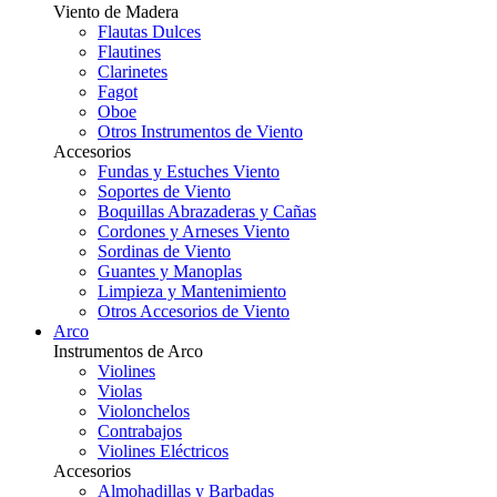
Viento de Madera
Flautas Dulces
Flautines
Clarinetes
Fagot
Oboe
Otros Instrumentos de Viento
Accesorios
Fundas y Estuches Viento
Soportes de Viento
Boquillas Abrazaderas y Cañas
Cordones y Arneses Viento
Sordinas de Viento
Guantes y Manoplas
Limpieza y Mantenimiento
Otros Accesorios de Viento
Arco
Instrumentos de Arco
Violines
Violas
Violonchelos
Contrabajos
Violines Eléctricos
Accesorios
Almohadillas y Barbadas