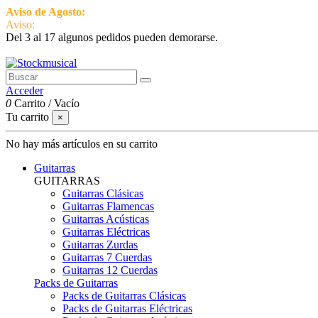
Aviso de Agosto:
del 3 al 17 estamos de vacaciones pero seguimos ac
Aviso:
Del 3 al 17 algunos pedidos pueden demorarse.
951 870 097
Contactar
Acceder
0
Carrito
/
Vacío
Tu carrito
×
No hay más artículos en su carrito
Guitarras
GUITARRAS
Guitarras Clásicas
Guitarras Flamencas
Guitarras Acústicas
Guitarras Eléctricas
Guitarras Zurdas
Guitarras 7 Cuerdas
Guitarras 12 Cuerdas
Packs de Guitarras
Packs de Guitarras Clásicas
Packs de Guitarras Eléctricas