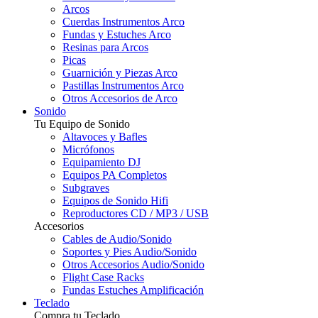
Arcos
Cuerdas Instrumentos Arco
Fundas y Estuches Arco
Resinas para Arcos
Picas
Guarnición y Piezas Arco
Pastillas Instrumentos Arco
Otros Accesorios de Arco
Sonido
Tu Equipo de Sonido
Altavoces y Bafles
Micrófonos
Equipamiento DJ
Equipos PA Completos
Subgraves
Equipos de Sonido Hifi
Reproductores CD / MP3 / USB
Accesorios
Cables de Audio/Sonido
Soportes y Pies Audio/Sonido
Otros Accesorios Audio/Sonido
Flight Case Racks
Fundas Estuches Amplificación
Teclado
Compra tu Teclado