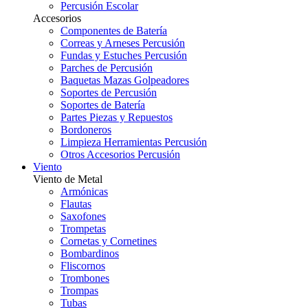
Percusión Escolar
Accesorios
Componentes de Batería
Correas y Arneses Percusión
Fundas y Estuches Percusión
Parches de Percusión
Baquetas Mazas Golpeadores
Soportes de Percusión
Soportes de Batería
Partes Piezas y Repuestos
Bordoneros
Limpieza Herramientas Percusión
Otros Accesorios Percusión
Viento
Viento de Metal
Armónicas
Flautas
Saxofones
Trompetas
Cornetas y Cornetines
Bombardinos
Fliscornos
Trombones
Trompas
Tubas