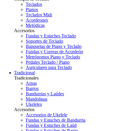
Teclados
Pianos
Teclados Midi
Acordeones
Melódicas
Accesorios
Fundas y Estuches Teclado
Soportes de Teclado
Banquetas de Piano y Teclado
Fundas y Correas de Acordeón
Metrónomos Piano y Teclado
Pedales Teclado / Piano
Auriculares para Teclado
Tradicional
Tradicionales
Arpas
Banjos
Bandurrias y Laúdes
Mandolinas
Ukeleles
Accesorios
Accesorios de Ukelele
Fundas y Estuches de Bandurria
Fundas y Estuches de Laúd
Fundas y Estuches de Banjo