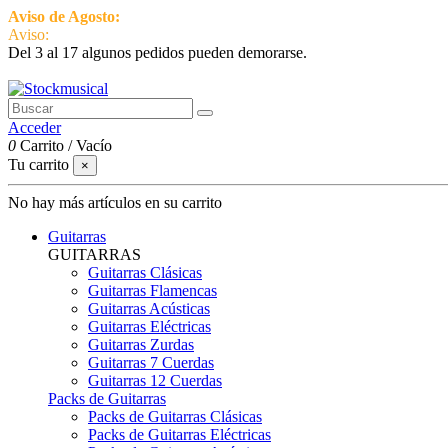
Aviso de Agosto:
del 3 al 17 estamos de vacaciones pero seguimos ac
Aviso:
Del 3 al 17 algunos pedidos pueden demorarse.
951 870 097
Contactar
Acceder
0
Carrito
/
Vacío
Tu carrito
×
No hay más artículos en su carrito
Guitarras
GUITARRAS
Guitarras Clásicas
Guitarras Flamencas
Guitarras Acústicas
Guitarras Eléctricas
Guitarras Zurdas
Guitarras 7 Cuerdas
Guitarras 12 Cuerdas
Packs de Guitarras
Packs de Guitarras Clásicas
Packs de Guitarras Eléctricas