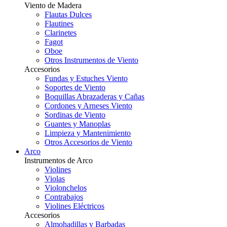
Viento de Madera
Flautas Dulces
Flautines
Clarinetes
Fagot
Oboe
Otros Instrumentos de Viento
Accesorios
Fundas y Estuches Viento
Soportes de Viento
Boquillas Abrazaderas y Cañas
Cordones y Arneses Viento
Sordinas de Viento
Guantes y Manoplas
Limpieza y Mantenimiento
Otros Accesorios de Viento
Arco
Instrumentos de Arco
Violines
Violas
Violonchelos
Contrabajos
Violines Eléctricos
Accesorios
Almohadillas y Barbadas