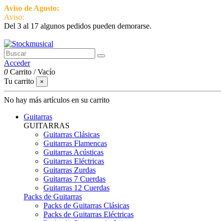
Aviso de Agosto:
del 3 al 17 estamos de vacaciones pero seguimos ac
Aviso:
Del 3 al 17 algunos pedidos pueden demorarse.
951 870 097
Contactar
Acceder
0
Carrito
/
Vacío
Tu carrito
×
No hay más artículos en su carrito
Guitarras
GUITARRAS
Guitarras Clásicas
Guitarras Flamencas
Guitarras Acústicas
Guitarras Eléctricas
Guitarras Zurdas
Guitarras 7 Cuerdas
Guitarras 12 Cuerdas
Packs de Guitarras
Packs de Guitarras Clásicas
Packs de Guitarras Eléctricas