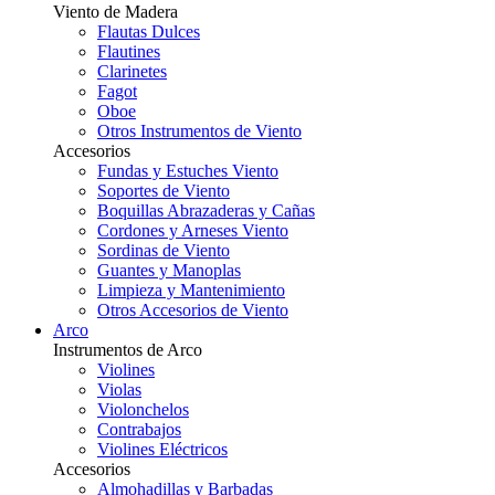
Viento de Madera
Flautas Dulces
Flautines
Clarinetes
Fagot
Oboe
Otros Instrumentos de Viento
Accesorios
Fundas y Estuches Viento
Soportes de Viento
Boquillas Abrazaderas y Cañas
Cordones y Arneses Viento
Sordinas de Viento
Guantes y Manoplas
Limpieza y Mantenimiento
Otros Accesorios de Viento
Arco
Instrumentos de Arco
Violines
Violas
Violonchelos
Contrabajos
Violines Eléctricos
Accesorios
Almohadillas y Barbadas