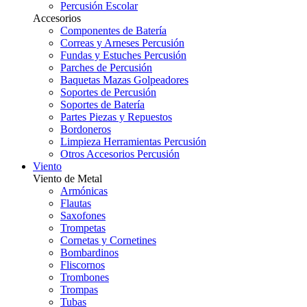
Percusión Escolar
Accesorios
Componentes de Batería
Correas y Arneses Percusión
Fundas y Estuches Percusión
Parches de Percusión
Baquetas Mazas Golpeadores
Soportes de Percusión
Soportes de Batería
Partes Piezas y Repuestos
Bordoneros
Limpieza Herramientas Percusión
Otros Accesorios Percusión
Viento
Viento de Metal
Armónicas
Flautas
Saxofones
Trompetas
Cornetas y Cornetines
Bombardinos
Fliscornos
Trombones
Trompas
Tubas