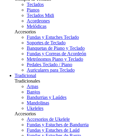
Teclados
Pianos
Teclados Midi
Acordeones
Melódicas
Accesorios
Fundas y Estuches Teclado
Soportes de Teclado
Banquetas de Piano y Teclado
Fundas y Correas de Acordeón
Metrónomos Piano y Teclado
Pedales Teclado / Piano
Auriculares para Teclado
Tradicional
Tradicionales
Arpas
Banjos
Bandurrias y Laúdes
Mandolinas
Ukeleles
Accesorios
Accesorios de Ukelele
Fundas y Estuches de Bandurria
Fundas y Estuches de Laúd
Fundas y Estuches de Banjo