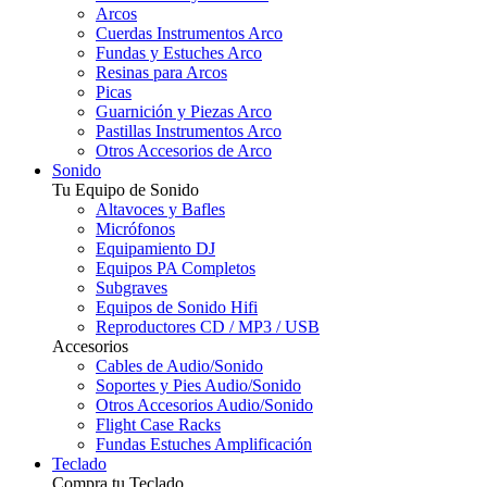
Arcos
Cuerdas Instrumentos Arco
Fundas y Estuches Arco
Resinas para Arcos
Picas
Guarnición y Piezas Arco
Pastillas Instrumentos Arco
Otros Accesorios de Arco
Sonido
Tu Equipo de Sonido
Altavoces y Bafles
Micrófonos
Equipamiento DJ
Equipos PA Completos
Subgraves
Equipos de Sonido Hifi
Reproductores CD / MP3 / USB
Accesorios
Cables de Audio/Sonido
Soportes y Pies Audio/Sonido
Otros Accesorios Audio/Sonido
Flight Case Racks
Fundas Estuches Amplificación
Teclado
Compra tu Teclado