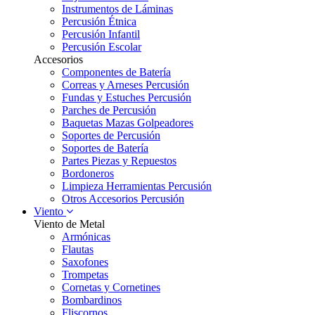
Instrumentos de Láminas
Percusión Étnica
Percusión Infantil
Percusión Escolar
Accesorios
Componentes de Batería
Correas y Arneses Percusión
Fundas y Estuches Percusión
Parches de Percusión
Baquetas Mazas Golpeadores
Soportes de Percusión
Soportes de Batería
Partes Piezas y Repuestos
Bordoneros
Limpieza Herramientas Percusión
Otros Accesorios Percusión
Viento
Viento de Metal
Armónicas
Flautas
Saxofones
Trompetas
Cornetas y Cornetines
Bombardinos
Fliscornos