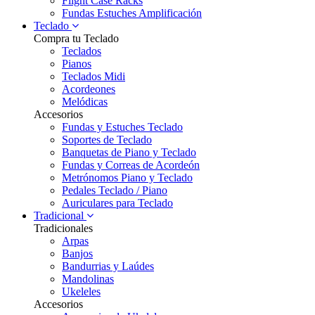
Flight Case Racks
Fundas Estuches Amplificación
Teclado
Compra tu Teclado
Teclados
Pianos
Teclados Midi
Acordeones
Melódicas
Accesorios
Fundas y Estuches Teclado
Soportes de Teclado
Banquetas de Piano y Teclado
Fundas y Correas de Acordeón
Metrónomos Piano y Teclado
Pedales Teclado / Piano
Auriculares para Teclado
Tradicional
Tradicionales
Arpas
Banjos
Bandurrias y Laúdes
Mandolinas
Ukeleles
Accesorios