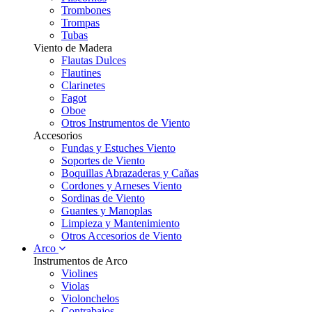
Trombones
Trompas
Tubas
Viento de Madera
Flautas Dulces
Flautines
Clarinetes
Fagot
Oboe
Otros Instrumentos de Viento
Accesorios
Fundas y Estuches Viento
Soportes de Viento
Boquillas Abrazaderas y Cañas
Cordones y Arneses Viento
Sordinas de Viento
Guantes y Manoplas
Limpieza y Mantenimiento
Otros Accesorios de Viento
Arco
Instrumentos de Arco
Violines
Violas
Violonchelos
Contrabajos