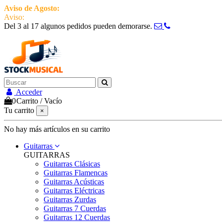
Aviso de Agosto:
del 3 al 17 estamos de vacaciones pero seguimos ac
Aviso:
Del 3 al 17 algunos pedidos pueden demorarse.
951 870 097
Contactar
Acceder
0
Carrito
/
Vacío
Tu carrito
×
No hay más artículos en su carrito
Guitarras
GUITARRAS
Guitarras Clásicas
Guitarras Flamencas
Guitarras Acústicas
Guitarras Eléctricas
Guitarras Zurdas
Guitarras 7 Cuerdas
Guitarras 12 Cuerdas