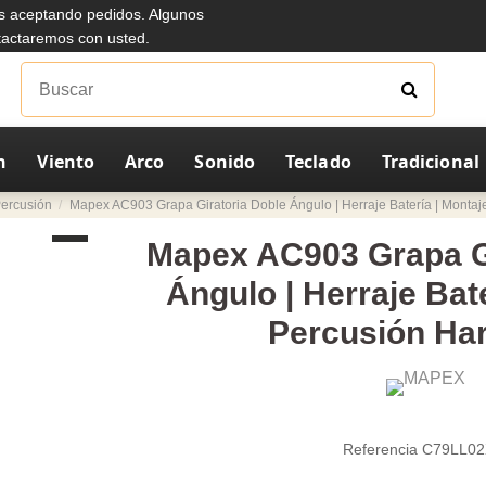
s aceptando pedidos. Algunos
ntactaremos con usted.
n
Viento
Arco
Sonido
Teclado
Tradicional
ercusión
Mapex AC903 Grapa Giratoria Doble Ángulo | Herraje Batería | Monta
Mapex AC903 Grapa Gi
Ángulo | Herraje Bat
Percusión Ha
Referencia
C79LL0