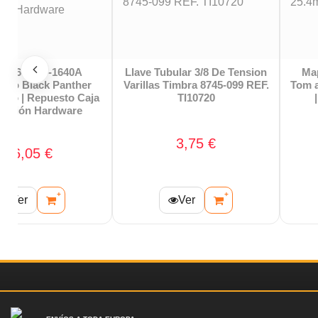
lave Tubular 3/8 De Tension
Mapex TH6831 Soporte 1
arillas Timbra 8745-099 REF.
Tom al Bombo | Tubo 25.4mm
TI10720
| Serie Saturn Orion
3,75 €
77,35 €
+
+
Ver
Ver