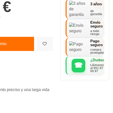
 €
3 años
de
garantía
s
Envío
seguro
a todo
riesgo
Pago
rito
seguro
compra
protegida
¿Dudas?
☎
Llámanos
al 951 87
00 97
to preciso y una larga vida