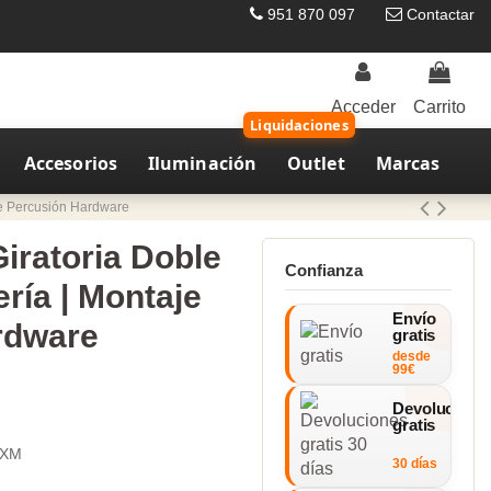
951 870 097
Contactar
Acceder
Carrito
Liquidaciones
Accesorios
Iluminación
Outlet
Marcas
je Percusión Hardware
ratoria Doble
Confianza
ería | Montaje
Envío
rdware
gratis
desde
99€
Devolucione
gratis
2XM
30 días