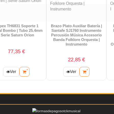
Brazo Plato Auxiliar Batería |
Bordonero 14" Custom 16
Santafe SJ1760 Instrumento
Hilos | Puresound SD0500
Percusión Música Accesorio
Instrumento Percusión
Banda Folklore Orquesta |
Batería Música Banda
Instrumento
Orquesta Accesorio Herraje 
I
22,85 €
47,00 €
+
+
Ver
Ver