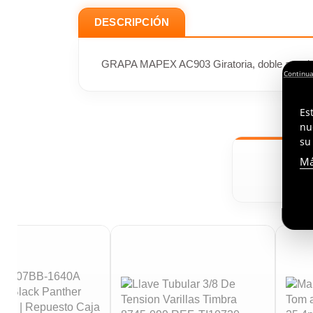
DESCRIPCIÓN
GRAPA MAPEX AC903 Giratoria, doble angul
Es
nu
su
Má