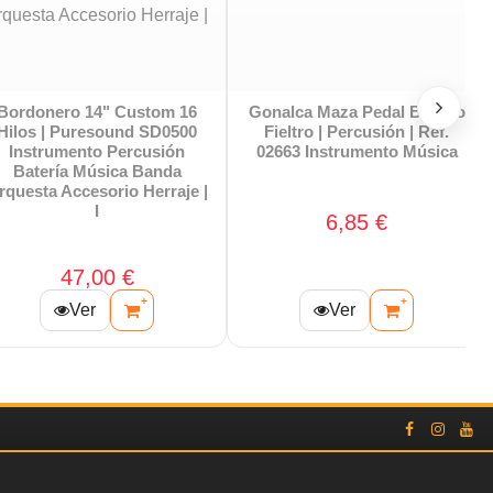
Gonalca Maza Pedal Bombo
Bellota Cromo Tubo 4
Fieltro | Percusión | Ref.
Tom | 3.9cm Entre Tornill
02663 Instrumento Música
Santafe SJ19030 Instrum
|
6,85 €
9,10 €
+
+
Ver
Ver