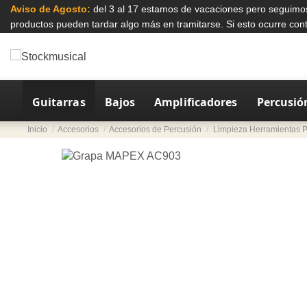
Aviso de Agosto:
del 3 al 17 estamos de vacaciones pero seguimo
productos pueden tardar algo más en tramitarse. Si esto ocurre co
Guitarras
Bajos
Amplificadores
Percusió
Inicio
Accesorios
Accesorios de Percusión
Limpieza Herramientas P