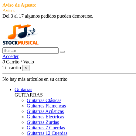
Aviso de Agosto:
del 3 al 17 estamos de vacaciones pero seguimos ac
Aviso:
Del 3 al 17 algunos pedidos pueden demorarse.
951 870 097
Contactar
Acceder
0
Carrito
/
Vacío
Tu carrito
×
No hay más artículos en su carrito
Guitarras
GUITARRAS
Guitarras Clásicas
Guitarras Flamencas
Guitarras Acústicas
Guitarras Eléctricas
Guitarras Zurdas
Guitarras 7 Cuerdas
Guitarras 12 Cuerdas