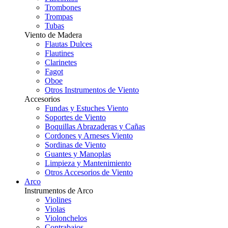
Trombones
Trompas
Tubas
Viento de Madera
Flautas Dulces
Flautines
Clarinetes
Fagot
Oboe
Otros Instrumentos de Viento
Accesorios
Fundas y Estuches Viento
Soportes de Viento
Boquillas Abrazaderas y Cañas
Cordones y Arneses Viento
Sordinas de Viento
Guantes y Manoplas
Limpieza y Mantenimiento
Otros Accesorios de Viento
Arco
Instrumentos de Arco
Violines
Violas
Violonchelos
Contrabajos