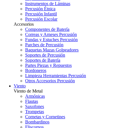
Instrumentos de Láminas
Percusión Étnica
Percusión Infantil
Percusión Escolar
Accesorios
Componentes de Batería
Correas y Arneses Percusión
Fundas y Estuches Percusión
Parches de Percusión
Baquetas Mazas Golpeadores
Soportes de Percusión
Soportes de Batería
Partes Piezas y Repuestos
Bordoneros
Limpieza Herramientas Percusión
Otros Accesorios Percusión
Viento
Viento de Metal
Armónicas
Flautas
Saxofones
Trompetas
Cornetas y Cornetines
Bombardinos
Fliscornos