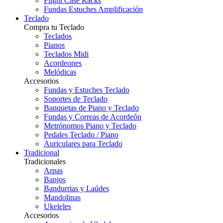
Flight Case Racks
Fundas Estuches Amplificación
Teclado
Compra tu Teclado
Teclados
Pianos
Teclados Midi
Acordeones
Melódicas
Accesorios
Fundas y Estuches Teclado
Soportes de Teclado
Banquetas de Piano y Teclado
Fundas y Correas de Acordeón
Metrónomos Piano y Teclado
Pedales Teclado / Piano
Auriculares para Teclado
Tradicional
Tradicionales
Arpas
Banjos
Bandurrias y Laúdes
Mandolinas
Ukeleles
Accesorios