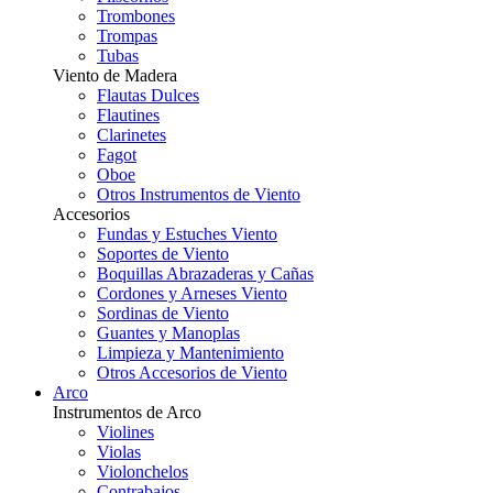
Trombones
Trompas
Tubas
Viento de Madera
Flautas Dulces
Flautines
Clarinetes
Fagot
Oboe
Otros Instrumentos de Viento
Accesorios
Fundas y Estuches Viento
Soportes de Viento
Boquillas Abrazaderas y Cañas
Cordones y Arneses Viento
Sordinas de Viento
Guantes y Manoplas
Limpieza y Mantenimiento
Otros Accesorios de Viento
Arco
Instrumentos de Arco
Violines
Violas
Violonchelos
Contrabajos