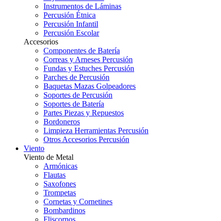
Instrumentos de Láminas
Percusión Étnica
Percusión Infantil
Percusión Escolar
Accesorios
Componentes de Batería
Correas y Arneses Percusión
Fundas y Estuches Percusión
Parches de Percusión
Baquetas Mazas Golpeadores
Soportes de Percusión
Soportes de Batería
Partes Piezas y Repuestos
Bordoneros
Limpieza Herramientas Percusión
Otros Accesorios Percusión
Viento
Viento de Metal
Armónicas
Flautas
Saxofones
Trompetas
Cornetas y Cornetines
Bombardinos
Fliscornos