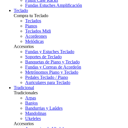
Flight Case Racks
Fundas Estuches Amplificación
Teclado
Compra tu Teclado
Teclados
Pianos
Teclados Midi
Acordeones
Melódicas
Accesorios
Fundas y Estuches Teclado
Soportes de Teclado
Banquetas de Piano y Teclado
Fundas y Correas de Acordeón
Metrónomos Piano y Teclado
Pedales Teclado / Piano
Auriculares para Teclado
Tradicional
Tradicionales
Arpas
Banjos
Bandurrias y Laúdes
Mandolinas
Ukeleles
Accesorios