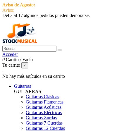
Aviso de Agosto:
del 3 al 17 estamos de vacaciones pero seguimos ac
Aviso:
Del 3 al 17 algunos pedidos pueden demorarse.
951 870 097
Contactar
Acceder
0
Carrito
/
Vacío
Tu carrito
×
No hay más artículos en su carrito
Guitarras
GUITARRAS
Guitarras Clásicas
Guitarras Flamencas
Guitarras Acústicas
Guitarras Eléctricas
Guitarras Zurdas
Guitarras 7 Cuerdas
Guitarras 12 Cuerdas