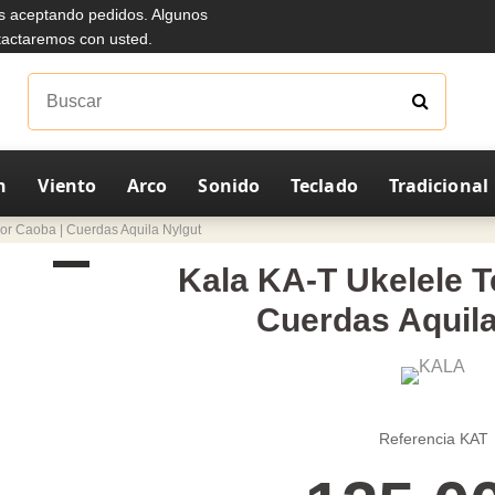
s aceptando pedidos. Algunos
ntactaremos con usted.
n
Viento
Arco
Sonido
Teclado
Tradicional
or Caoba | Cuerdas Aquila Nylgut
Kala KA-T Ukelele T
Cuerdas Aquila
Referencia
KAT