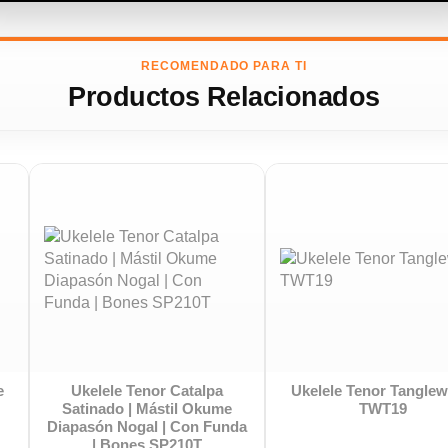
RECOMENDADO PARA TI
Productos Relacionados
Ukelele Tenor QUK-30T Oqan
Kala Ukelele Tenor
Electrificado Activo | EQ co
Afinador