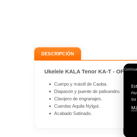
DESCRIPCIÓN
Ukelele KALA Tenor KA-T - OFERT
Cuerpo y mástil de Caoba.
Es
Diapasón y puente de palisandro.
nu
su
Clavijero de engranajes.
Cuerdas Aquila Nylgut.
Má
Acabado Satinado.