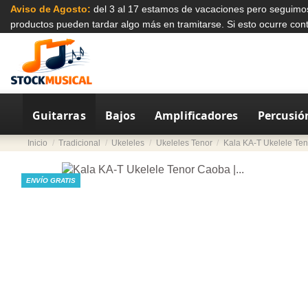
Aviso de Agosto:
del 3 al 17 estamos de vacaciones pero seguimo
productos pueden tardar algo más en tramitarse. Si esto ocurre co
Guitarras
Bajos
Amplificadores
Percusió
Inicio
Tradicional
Ukeleles
Ukeleles Tenor
Kala KA-T Ukelele Ten
ENVÍO GRATIS