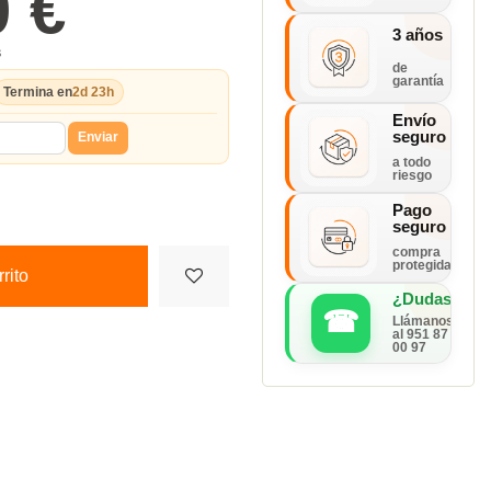
0 €
3 años
s
de
garantía
Termina en
2d 23h
Envío
seguro
Enviar
a todo
riesgo
Pago
seguro
compra
protegida
rito
¿Dudas?
☎
Llámanos
al 951 87
00 97