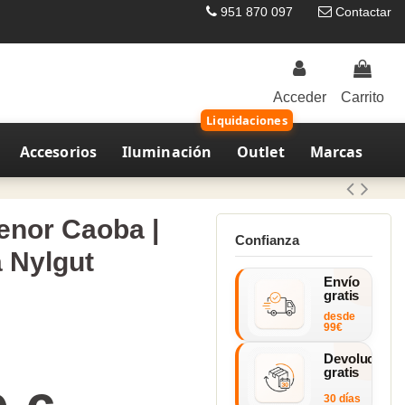
951 870 097
Contactar
Acceder
Carrito
Liquidaciones
Accesorios
Iluminación
Outlet
Marcas
enor Caoba |
Confianza
 Nylgut
Envío
gratis
desde
99€
Devolucione
gratis
30 días