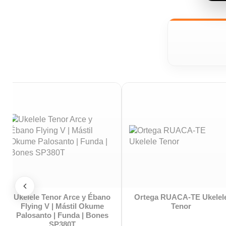
Ukelele Tenor Catalpa
Ukelele Tenor Tanglewood
Satinado | Mástil Okume
TWT19
iapasón Nogal | Con Funda
| Bones SP210T