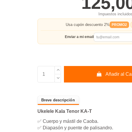
125,0
Impuestos incluido
Usa cupón descuento 2%
PROMO2
Enviar a mi email
Añadir al Car
Ukelele Kala Tenor KA-T
✅ Cuerpo y mástil de Caoba.
✅ Diapasón y puente de palisandro.