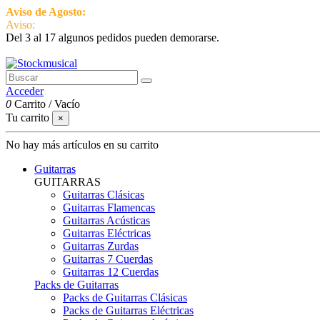
Aviso de Agosto:
del 3 al 17 estamos de vacaciones pero seguimos ac
Aviso:
Del 3 al 17 algunos pedidos pueden demorarse.
951 870 097
Contactar
Acceder
0
Carrito
/
Vacío
Tu carrito
×
No hay más artículos en su carrito
Guitarras
GUITARRAS
Guitarras Clásicas
Guitarras Flamencas
Guitarras Acústicas
Guitarras Eléctricas
Guitarras Zurdas
Guitarras 7 Cuerdas
Guitarras 12 Cuerdas
Packs de Guitarras
Packs de Guitarras Clásicas
Packs de Guitarras Eléctricas