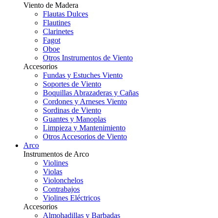
Viento de Madera
Flautas Dulces
Flautines
Clarinetes
Fagot
Oboe
Otros Instrumentos de Viento
Accesorios
Fundas y Estuches Viento
Soportes de Viento
Boquillas Abrazaderas y Cañas
Cordones y Arneses Viento
Sordinas de Viento
Guantes y Manoplas
Limpieza y Mantenimiento
Otros Accesorios de Viento
Arco
Instrumentos de Arco
Violines
Violas
Violonchelos
Contrabajos
Violines Eléctricos
Accesorios
Almohadillas y Barbadas