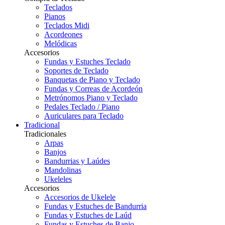
Teclados
Pianos
Teclados Midi
Acordeones
Melódicas
Accesorios
Fundas y Estuches Teclado
Soportes de Teclado
Banquetas de Piano y Teclado
Fundas y Correas de Acordeón
Metrónomos Piano y Teclado
Pedales Teclado / Piano
Auriculares para Teclado
Tradicional
Tradicionales
Arpas
Banjos
Bandurrias y Laúdes
Mandolinas
Ukeleles
Accesorios
Accesorios de Ukelele
Fundas y Estuches de Bandurria
Fundas y Estuches de Laúd
Fundas y Estuches de Banjo