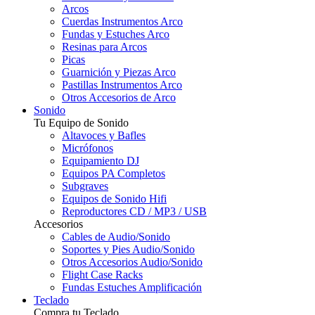
Arcos
Cuerdas Instrumentos Arco
Fundas y Estuches Arco
Resinas para Arcos
Picas
Guarnición y Piezas Arco
Pastillas Instrumentos Arco
Otros Accesorios de Arco
Sonido
Tu Equipo de Sonido
Altavoces y Bafles
Micrófonos
Equipamiento DJ
Equipos PA Completos
Subgraves
Equipos de Sonido Hifi
Reproductores CD / MP3 / USB
Accesorios
Cables de Audio/Sonido
Soportes y Pies Audio/Sonido
Otros Accesorios Audio/Sonido
Flight Case Racks
Fundas Estuches Amplificación
Teclado
Compra tu Teclado