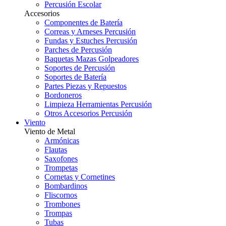
Percusión Escolar
Accesorios
Componentes de Batería
Correas y Arneses Percusión
Fundas y Estuches Percusión
Parches de Percusión
Baquetas Mazas Golpeadores
Soportes de Percusión
Soportes de Batería
Partes Piezas y Repuestos
Bordoneros
Limpieza Herramientas Percusión
Otros Accesorios Percusión
Viento
Viento de Metal
Armónicas
Flautas
Saxofones
Trompetas
Cornetas y Cornetines
Bombardinos
Fliscornos
Trombones
Trompas
Tubas