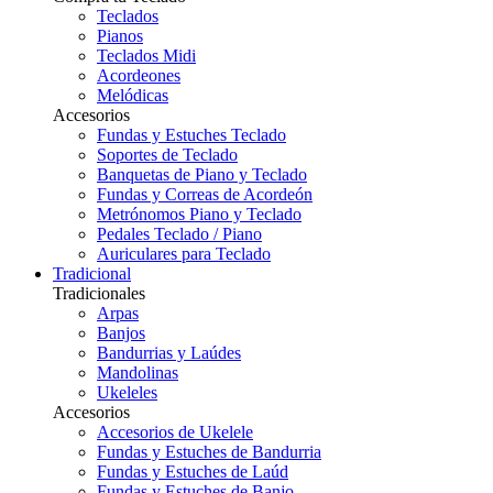
Teclados
Pianos
Teclados Midi
Acordeones
Melódicas
Accesorios
Fundas y Estuches Teclado
Soportes de Teclado
Banquetas de Piano y Teclado
Fundas y Correas de Acordeón
Metrónomos Piano y Teclado
Pedales Teclado / Piano
Auriculares para Teclado
Tradicional
Tradicionales
Arpas
Banjos
Bandurrias y Laúdes
Mandolinas
Ukeleles
Accesorios
Accesorios de Ukelele
Fundas y Estuches de Bandurria
Fundas y Estuches de Laúd
Fundas y Estuches de Banjo