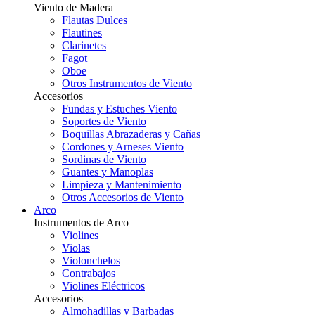
Viento de Madera
Flautas Dulces
Flautines
Clarinetes
Fagot
Oboe
Otros Instrumentos de Viento
Accesorios
Fundas y Estuches Viento
Soportes de Viento
Boquillas Abrazaderas y Cañas
Cordones y Arneses Viento
Sordinas de Viento
Guantes y Manoplas
Limpieza y Mantenimiento
Otros Accesorios de Viento
Arco
Instrumentos de Arco
Violines
Violas
Violonchelos
Contrabajos
Violines Eléctricos
Accesorios
Almohadillas y Barbadas