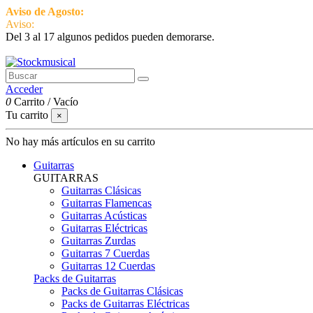
Aviso de Agosto:
del 3 al 17 estamos de vacaciones pero seguimos ac
Aviso:
Del 3 al 17 algunos pedidos pueden demorarse.
951 870 097
Contactar
Acceder
0
Carrito
/
Vacío
Tu carrito
×
No hay más artículos en su carrito
Guitarras
GUITARRAS
Guitarras Clásicas
Guitarras Flamencas
Guitarras Acústicas
Guitarras Eléctricas
Guitarras Zurdas
Guitarras 7 Cuerdas
Guitarras 12 Cuerdas
Packs de Guitarras
Packs de Guitarras Clásicas
Packs de Guitarras Eléctricas