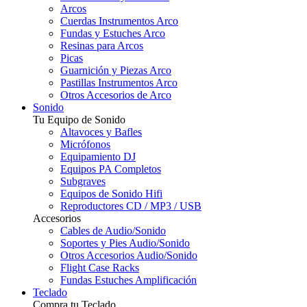
Arcos
Cuerdas Instrumentos Arco
Fundas y Estuches Arco
Resinas para Arcos
Picas
Guarnición y Piezas Arco
Pastillas Instrumentos Arco
Otros Accesorios de Arco
Sonido
Tu Equipo de Sonido
Altavoces y Bafles
Micrófonos
Equipamiento DJ
Equipos PA Completos
Subgraves
Equipos de Sonido Hifi
Reproductores CD / MP3 / USB
Accesorios
Cables de Audio/Sonido
Soportes y Pies Audio/Sonido
Otros Accesorios Audio/Sonido
Flight Case Racks
Fundas Estuches Amplificación
Teclado
Compra tu Teclado