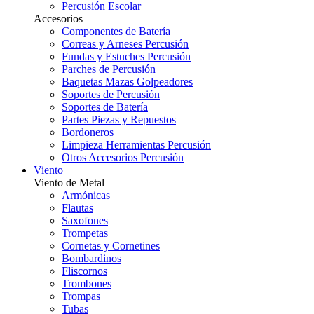
Percusión Escolar
Accesorios
Componentes de Batería
Correas y Arneses Percusión
Fundas y Estuches Percusión
Parches de Percusión
Baquetas Mazas Golpeadores
Soportes de Percusión
Soportes de Batería
Partes Piezas y Repuestos
Bordoneros
Limpieza Herramientas Percusión
Otros Accesorios Percusión
Viento
Viento de Metal
Armónicas
Flautas
Saxofones
Trompetas
Cornetas y Cornetines
Bombardinos
Fliscornos
Trombones
Trompas
Tubas